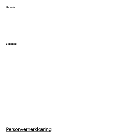
Historie
Resultater 2024
Resultater 2023
Tidligere historie
Lagpanel
Påmelding av lag
Logg inn på kontoen din
Påmelding av dommer
Personvernerklæring