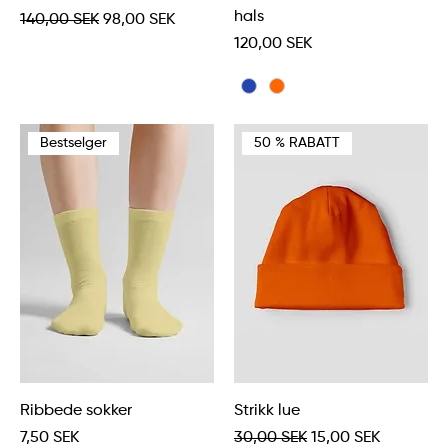
hals
Vanlig pris
Salgspris
140,00 SEK
98,00 SEK
Pris
120,00 SEK
Bestselger
50 % RABATT
Ribbede sokker
Strikk lue
Pris
Vanlig pris
Salgspris
7,50 SEK
30,00 SEK
15,00 SEK