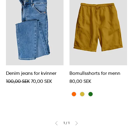
Denim jeans for kvinner
Bomullsshorts for menn
Vanlig pris
Salgspris
Pris
100,00 SEK
70,00 SEK
80,00 SEK
1
/
1