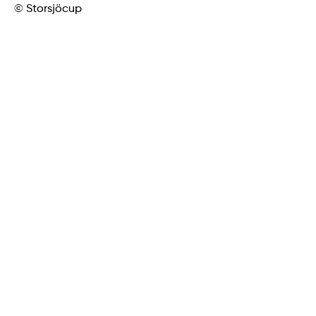
© Storsjöcup
vygrafiskdesign.se