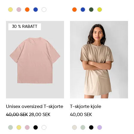
30 % RABATT
Unisex oversized T-skjorte
T-skjorte kjole
Vanlig pris
Salgspris
Pris
40,00 SEK
28,00 SEK
40,00 SEK