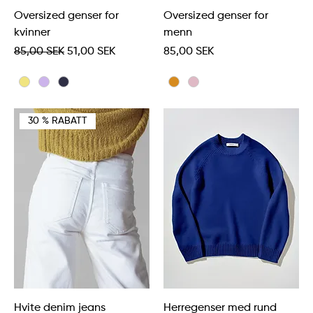
Oversized genser for
Oversized genser for
kvinner
menn
Vanlig pris
Salgspris
Pris
85,00 SEK
51,00 SEK
85,00 SEK
30 % RABATT
Hvite denim jeans
Herregenser med rund