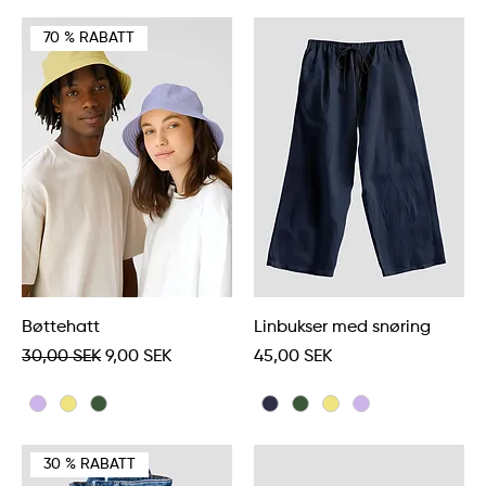
70 % RABATT
Bøttehatt
Linbukser med snøring
Vanlig pris
Salgspris
Pris
30,00 SEK
9,00 SEK
45,00 SEK
30 % RABATT