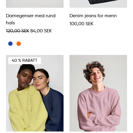
Damegenser med rund
Denim jeans for menn
hals
Pris
100,00 SEK
Vanlig pris
Salgspris
120,00 SEK
84,00 SEK
40 % RABATT