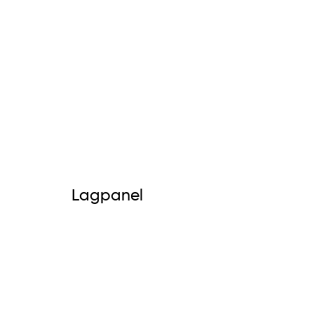
Lagpanel
Påmelding av lag
Logg inn på kontoen din
Påmelding av dommer