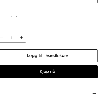
arge
ntall
Legg til i handlekurv
Kjøp nå
roduktinfo
eg er en produktdetaljerer. Jeg er et flott sted å legge
il mer informasjon om produktet ditt, for eksempel