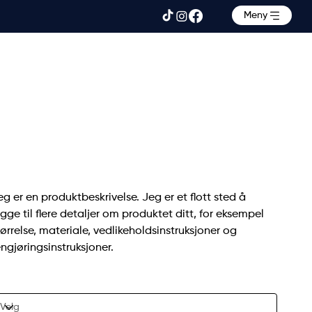
Meny
Ribbede sokker
SKU
KU:
366615376135191
366615376135191
s
,50 SEK
eg er en produktbeskrivelse. Jeg er et flott sted å
egge til flere detaljer om produktet ditt, for eksempel
tørrelse, materiale, vedlikeholdsinstruksjoner og
engjøringsinstruksjoner.
tørrelse