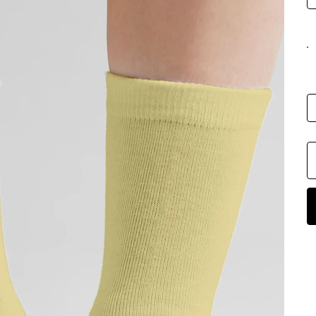
F
A
P
J
t