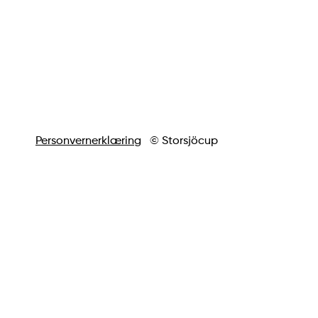
Personvernerklæring
© Storsjöcup
vygrafiskdesign.se