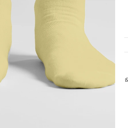
s
r
s
k
R
F