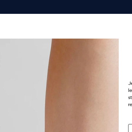
S
Pri
7
J
l
s
r
S