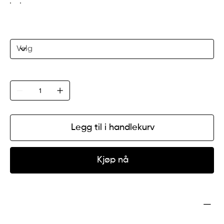
Størrelse
Antall
Legg til i handlekurv
Kjøp nå
Produktinfo
Jeg er en produktdetaljerer. Jeg er et flott sted å legge