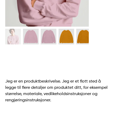
Oversized genser for menn
SKU
SKU:
364215375135191
364215375135191
Pris
85,00 SEK
Jeg er en produktbeskrivelse. Jeg er et flott sted å
legge til flere detaljer om produktet ditt, for eksempel
størrelse, materiale, vedlikeholdsinstruksjoner og
rengjøringsinstruksjoner.
Farge