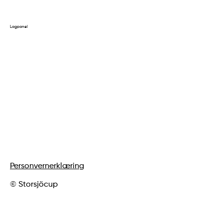
Tidligere historie
Lagpanel
Påmelding av lag
Logg inn på kontoen din
Påmelding av dommer
Personvernerklæring
© Storsjöcup
vygrafiskdesign.se