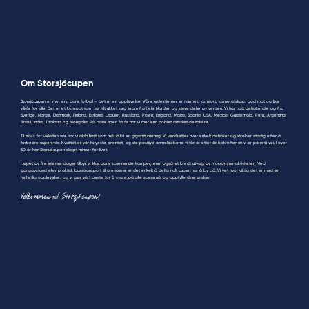
Om Storsjöcupen
Storsjöcupen er mer enn bare fotball – det er en opplevelse! Våre ledestjerner er nærhet, komfort, kameratskap, god mat og like
vilkår for alle. Det er et konsept som har tiltrukket seg team fra hele Norden og store deler av verden. Vi har hatt deltakende lag fra
Sverige, Norge, Danmark, Finland, Estland, Litauen, Russland, Polen, England, Malta, Spania, USA, Mexico, Guatemala, Peru, Argentina,
Brasil, India, Thailand og Mongolia. På bare noen få år har vi mer enn doblet antallet deltakere.
Til tross for veksten vår har vi aldri hatt som mål å bli en gigantturnering. Vi verdsetter hver enkelt deltaker og streber stadig etter å
forbedre cupen vår. Kvalitet er vår høyeste prioritet, og de positive anmeldelsene vi får år etter år bekrefter at vi er på rett vei. I over
50 år har Storsjöcupen skapt minner for livet.
I løpet av fire intense dager tilbyr vi ikke bare spennende kamper, men også et bredt utvalg av morsomme aktiviteter. Med
gangavstand eller praktisk busstransport til arenaene er det enkelt å delta i alt cupen har å by på. Vi vet hvor viktig det er med en
helhetlig opplevelse, og vi gjør vårt beste for å svare på alle spørsmål og oppfylle dine ønsker.
Velkommen til Storsjöcupen!