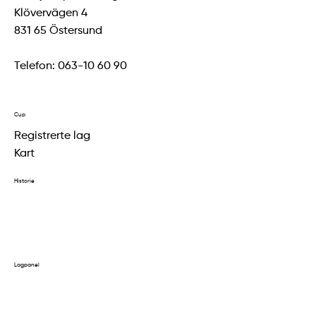
Klövervägen 4
831 65 Östersund
Telefon: 063-10 60 90
Cup
Registrerte lag
Kart
Historie
Resultater 2024
Resultater 2023
Tidligere historie
Lagpanel
Påmelding av lag
Logg inn på kontoen din