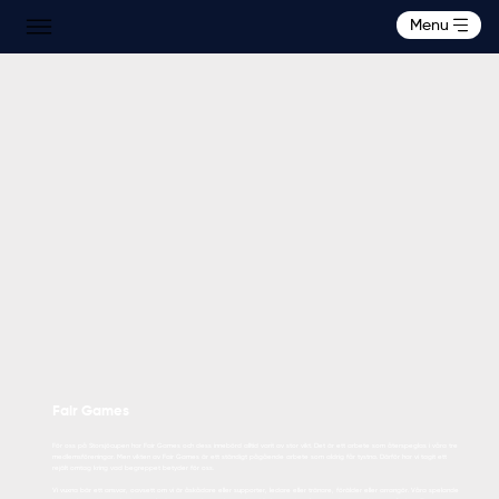
Menu
Fair Games
För oss på Storsjöcupen har Fair Games och dess innebörd alltid varit av stor vikt. Det är ett arbete som återspeglas i våra tre
medlemsföreningar. Men vikten av Fair Games är ett ständigt pågående arbete som aldrig får tystna. Därför har vi tagit ett
rejält omtag kring vad begreppet betyder för oss.
Vi vuxna bär ett ansvar, oavsett om vi är åskådare eller supporter, ledare eller tränare, förälder eller arrangör. Våra spelande