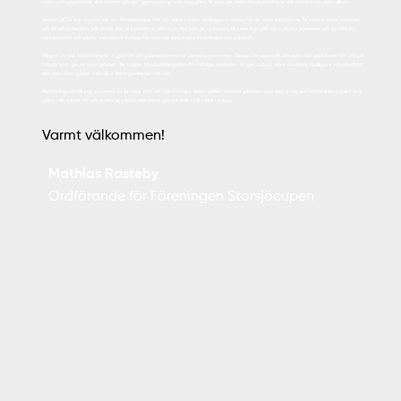
barn och ungdomar ska känna glädje, gemenskap och trygghet. Vi ska ge dem förutsättningar att idrotta på sina villkor.
Sedan 2024 har vi gjort en del förändringar för att ännu bättre tydliggöra detta för er som besökare. Ni som ledare kommer
att få underteckna ett avtal där ni bekräftar det som för oss är självklart. Ni som bor på våra skolor kommer att ta del av
dokumentet på plats, medan ni övriga får det via era egna föreningar för påskrift.
Några av de förändringar vi gjort är att planvärdarna är seniora personer. Dessa är speciellt utvalda och utbildade för att på
bästa sätt ge er som gäster de bästa förutsättningarna för härliga matcher. Vi ger också våra domare tydligare information
om vad som gäller och vilka befogenheter de har.
Avslutningsvis vill jag påminna er ledare om att Fair Games även gäller utanför planen. Jag och övrig personal från cupen ska
göra allt vi kan för att ni ska uppleva oss med glädje och fotbollen i fokus.
Varmt välkommen!
Mathias Rasteby
Ordförande för Föreningen Storsjöcupen